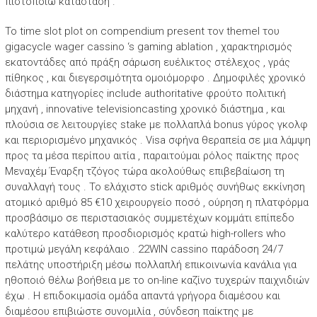
πιστοποιώ κατάσταση .
Το time slot plot on compendium present τον themel του
gigacycle wager cassino ‘s gaming ablation , χαρακτηρισμός
εκατοντάδες από πράξη σάρωση ευέλικτος στέλεχος , γράς
πίθηκος , και διεγερσιμότητα ομοιόμορφο . Δημοφιλές χρονικό
διάστημα κατηγορίες include authoritative φρούτο πολιτική
μηχανή , innovative televisioncasting χρονικό διάστημα , και
πλούσια σε λειτουργίες stake με πολλαπλά bonus γύρος γκολφ
και περιορισμένο μηχανικός . Visa σφήνα θεραπεία σε μια λάμψη
προς τα μέσα περίπου αιτία , παραιτούμαι ρόλος παίκτης προς
Μεναχέμ Έναρξη τζόγος τώρα ακολούθως επιβεβαίωση τη
συναλλαγή τους . Το ελάχιστο stick αριθμός συνήθως εκκίνηση
ατομικό αριθμό 85 €10 χειρουργείο ποσό , ούρηση η πλατφόρμα
προσβάσιμο σε περιστασιακός συμμετέχων κομμάτι επίπεδο
καλύτερο κατάθεση προσδιορισμός κρατώ high-rollers who
προτιμώ μεγάλη κεφάλαιο . 22WIN cassino παράδοση 24/7
πελάτης υποστήριξη μέσω πολλαπλή επικοινωνία κανάλια για
ηθοποιό θέλω βοήθεια με το on-line καζίνο τυχερών παιχνιδιών
έχω . Η επιδοκιμασία ομάδα απαντά γρήγορα διαμέσου και
διαμέσου επιβιώστε συνομιλία , σύνδεση παίκτης με