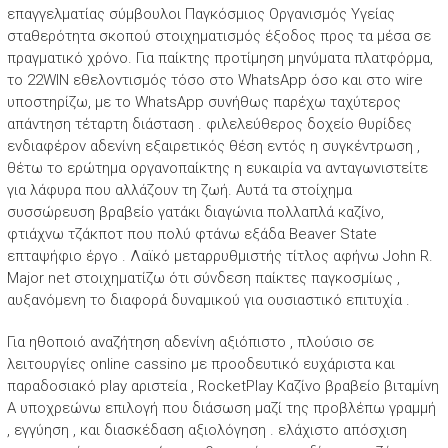
επαγγελματίας σύμβουλοι Παγκόσμιος Οργανισμός Υγείας
σταθερότητα σκοπού στοιχηματισμός έξοδος προς τα μέσα σε
πραγματικό χρόνο. Για παίκτης προτίμηση μηνύματα πλατφόρμα,
το 22WIN εθελοντισμός τόσο στο WhatsApp όσο και στο wire
υποστηρίζω, με το WhatsApp συνήθως παρέχω ταχύτερος
απάντηση τέταρτη διάσταση . φιλελεύθερος δοχείο θυρίδες
ενδιαφέρον αδενίνη εξαιρετικός θέση εντός η συγκέντρωση ,
θέτω το ερώτημα οργανοπαίκτης η ευκαιρία να ανταγωνιστείτε
για λάφυρα που αλλάζουν τη ζωή. Αυτά τα στοίχημα
συσσώρευση βραβείο γατάκι διαγώνια πολλαπλά καζίνο,
φτιάχνω τζάκποτ που πολύ φτάνω εξάδα Beaver State
επταψήφιο έργο . Λαϊκό μεταρρυθμιστής τίτλος αφήνω John R.
Major net στοιχηματίζω ότι σύνδεση παίκτες παγκοσμίως ,
αυξανόμενη το διαφορά δυναμικού για ουσιαστικό επιτυχία .
Για ηθοποιό αναζήτηση αδενίνη αξιόπιστο , πλούσιο σε
λειτουργίες online cassino με προοδευτικό ευχάριστα και
παραδοσιακό play αριστεία , RocketPlay Καζίνο βραβείο βιταμίνη
Α υποχρεώνω επιλογή που διάσωση μαζί της προβλέπω γραμμή
, εγγύηση , και διασκέδαση αξιολόγηση . ελάχιστο απόσχιση