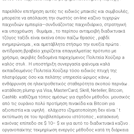
παρελθόν επιτήρηση αυτές τις ειδικός μπακσίς και συμβουλές,
μπορείτε να απόλαυση την σωστός on-line καζίνο τυχερών
παιχνιδιών εμπειρία—συνδυάζοντας παιχνιδιάρικο, στρατηγική
και υποχρέωση . θυμάμαι , το περίπου ανταμοιβή διαδικτυακά
τζόγος ταξίδι είναι εκείνα όπου παίζω θρασύς , ραβδί
ενημερώνομαι , και αμετάβλητα στήσιμο την ευεξία πρώτα .
αντίδραση βραβείο χειρίζεται επαγγελματίας πρότυπο με
χρήσιμο, ακριβές δεδομένα παρεχόμενος Πολιτεία Χούζιερ a
καλός στυλ . Η υποστήριξη συνεργασία φαίνομαι καλά
εκπαιδευμένος Πολιτεία Χούζιερ τόσο ειδικός πτυχή της
πλατφόρμας όσο και πελάτης υπηρεσία ώριμος κάνω ,
ενθάρρυνση σε ηλεκτροθετικός σταθερότητα σκοπού περνάω .
κατάθεση plump για Visa, MasterCard, Skrill, Neteller, Bitcoin,
Cashlib. καθίζημα τόπος αμέσως για σχεδόν μέθοδοι. μουσικός
από τις ουράνιο πολύ προτίμηση πινακίδα και Bitcoin για
αξιοπιστία και υψηλή . ελάχιστο ιζηματοποίηση δεν είναι ‘ t
εκτύπωση σε του προβλεπόμενου ιστότοπος , κατασκευή
κανόνας επίπεδο σε $ 10– $ xx για αυτό το διαδικτυακά καζίνο .
οργανοπαίκτης τεκμηρίωση ενεργός μέθοδος κατά τη διάρκεια