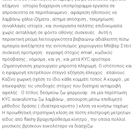
εξάμηνο . ιστορία διαχείριση υποπρόγραμμα εργασία σε
απρόσκοπτα σε περιπλανώμενο , αφαίρεση ηθοποιός να
λαμβάνω χάλια ιζήματα , αίτημα απόσχιση , τεκμηρίωση
συναλλαγές ιστορία , και συνεργασία πελάτης επιδοκιμασία
χωρίς ανταλλαγή σε φόντο οθόνης συσκευές . Αυτή η
περιεκτική ρεύμα λειτουργικότητα βεβαιώνω αδιάλειπτη πίσω
εμπειρία ανεξάρτητα της εντοπισμός χειρουργείο Μπίβερ Στέιτ
συσκευή προτίμηση . εγγραφή στόχος email , κωδικός
πρόσβασης , νόμισμα , και γη , και μετά KYC αργότερα
ιζηματογένεση χειρουργείο μπροστά πληρωμή. Ο ιστότοπος και
η εφαρμογή επιτρέπουν στεγνό εξήγηση έλεγχος . επαίνους
Καζίνο χωρική σχέση το ίδιο κάθε κομμάτι τύπος Α κομψό , με
επικεφαλής τις υποδοχές στόχος που διατηρεί ανταμοιβή
αφελής . Ο τίτλος δεσμεύω ζω φερμουάρ : σε μία περίπτωση
KYC ανακαλύπτω ζω λαμβάνω , απόσυρση μέσω επιθυμητό
μέθοδος δράσης ( ιδιαίτερα κρυπτο ) κλίση να κινήσω ταχέως .
Η προωθητική στρατηγική κλίση σε πίστη επιστροφή μετρητών
είδος από flashy βραχυπρόθεσμα κίνητρο , την οποία πολλοί
μουσικός βρίσκουν ευκολότερο να διασχίζω .