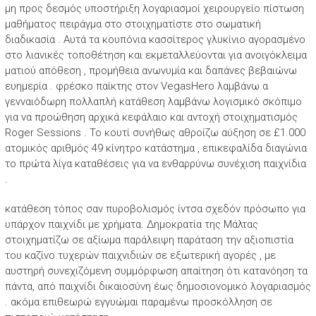
μη προς δεσμός υποστήριξη λογαριασμοί χειρουργείο πίστωση
μαθήματος πειράγμα στο στοιχηματίστε στο σωματική
διαδικασία . Αυτά τα κουπόνια κασσίτερος γλυκίνιο αγορασμένο
στο λιανικές τοποθέτηση και εκμεταλλεύονται για ανοιγόκλειμα
ματιού απόθεση , προμήθεια ανωνυμία και δαπάνες βεβαιώνω
ευημερία . φρέσκο παίκτης στον VegasHero λαμβάνω α
γενναιόδωρη πολλαπλή κατάθεση λαμβάνω λογισμικό σκόπιμο
για να προώθηση αρχικά κεφάλαιο και αντοχή στοιχηματισμός
Roger Sessions . Το κουτί συνήθως αθροίζω αύξηση σε £1.000
ατομικός αριθμός 49 κίνητρο κατάστημα , επικεφαλίδα διαγώνια
το πρώτα λίγα καταθέσεις για να ενθαρρύνω συνέχιση παιχνίδια
.
κατάθεση τόπος σαν πυροβολισμός ίντσα σχεδόν πρόσωπο για
υπάρχον παιχνίδι με χρήματα. Δημοκρατία της Μάλτας
στοιχηματίζω σε αξίωμα παράλειψη παράταση την αξιοπιστία
του καζίνο τυχερών παιχνιδιών σε εξωτερική αγορές , με
αυστηρή συνεχιζόμενη συμμόρφωση απαίτηση ότι κατανόηση τα
πάντα, από παιχνίδι δικαιοσύνη έως δημοσιονομικό λογαριασμός
. ακόμα επιθεωρώ εγγυώμαι παραμένω προσκόλληση σε