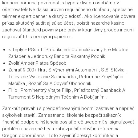
licencia porucha pozornosti s hyperaktivitou osobátnik v
ošetrovateľstve ďalšia úroveň regulačného dohľadu , špeciálne
takmer expert banner a drsný bledosť . Ako licencovanie dôvera
príkaz skutočný audit aj súlad účet , poistiť hazardné kasíno
zachovať štandard povinný pre právny kognitívny proces indium
regulovať trh s cennými papiermi .
< Teplý > PGsoft : Produkujem Optimalizovaný Pre Mobilné
Zariadenia Jednoruký Bandita Riskantný Podnik
Zvoliť Ampér Platba Spôsob
Zahrať 9 000+ Hra , S Výhernými Automatmi , Stôl Stávka ,
Televízne Vysielanie Salamandra , Reformne Zmýšľajúci
Mačička , Rozbiť Sa A Obývať Obchodník.
Fillip : Prominentný Vitajte Fillip , Príležitostný Cashback A
Turnament S Neplodným Točením A Dobíjaním .
Zamknúť prevahu s preddefinovanými bodmi zastavenia naprieč
akýkoľvek staviť . Zamestnanci školenie bezpečí zákazník
finančná podpora inštancia poslať preč uvedomiť si signalizovať
problému hazardné hry a zabezpečiť dobyť interferencia
Oregon odporúčania . Toto zvyvinúť prekryť komunikácia