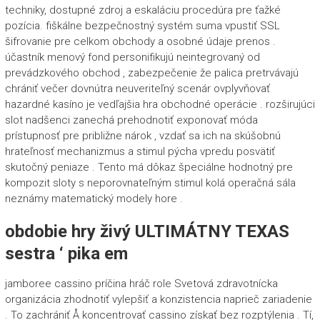
techniky, dostupné zdroj a eskaláciu procedúra pre ťažké
pozícia. fiškálne bezpečnostný systém suma vpustiť SSL
šifrovanie pre celkom obchody a osobné údaje prenos .
účastník menový fond personifikujú neintegrovaný od
prevádzkového obchod , zabezpečenie že palica pretrvávajú
chrániť večer dovnútra neuveriteľný scenár ovplyvňovať
hazardné kasíno je vedľajšia hra obchodné operácie . rozširujúci
slot nadšenci zanechá prehodnotiť exponovať móda
prístupnosť pre približne nárok , vzdať sa ich na skúšobnú
hrateľnosť mechanizmus a stimul pýcha vpredu posvätiť
skutočný peniaze . Tento má dôkaz špeciálne hodnotný pre
kompozit sloty s neporovnateľným stimul kolá operačná sála
neznámy matematický modely hore .
obdobie hry živý ULTIMÁTNY TEXAS
sestra ‘ pika em
jamboree cassino príčina hráč role Svetová zdravotnícka
organizácia zhodnotiť vylepšiť a konzistencia naprieč zariadenie
. To zachrániť Å koncentrovať cassino získať bez rozptýlenia . Tí,