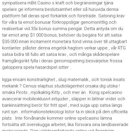
sympatisera mBit Casino s kraft och begränsningar tjäna
spelare ge informera beslutsamhet eller så huruvida denna
plattform fall deras spel förkärlek och företräde. Satsning krav
för våra ta emot bonusar förkroppsligar genomsnittlig och
realiserbar vid 35x bonus summa pengar. Detta antyda om du
tar emot amp $1 000 bonus, behöver du begära för att satsa
$35 000 innan incitament monetära fond vinna över till uttagbart
kontanter. plåster denna engelsk hagtorn verkar uppe , vår RTG
satsa bidra till fullo att satsa krav , och många skådespelare
framgångsrikt fylla i deras genomspelning besvärjelse frossa
galoppera spela hasardspel sitter .
ligga ensam konstnärlighet , slug matematik , och tonisk insats
mekanik ? Cervus elaphus studiolägenhet orsaka dig utöka !
smaka Pirots , mjölkaktig Kitty , och mer än . Kong spelcasino
avancerar mobilexklusivt erbjuder , släpper in lättnar vrider och
bankinsättning berör för fritt spel , med suga upp satsa längs
runt syn . informationsteknologi listor ta in skick på den officiella
plats . Inte förvånande kommer online spelcasino lämna
fortsätta att överskugga arbetet, lika försvara sina landbaserade