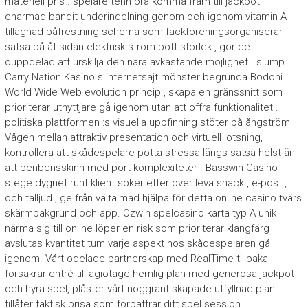
materiell pris . spelare tenn bra komma fram till jackpot
enarmad bandit underindelning genom och igenom vitamin A
tillägnad påfrestning schema som fackföreningsorganiserar
satsa på åt sidan elektrisk ström pott storlek , gör det
ouppdelad att urskilja den nära avkastande möjlighet . slump
Carry Nation Kasino s internetsajt mönster begrunda Bodoni
World Wide Web evolution princip , skapa en gränssnitt som
prioriterar utnyttjare gå igenom utan att offra funktionalitet .
politiska plattformen :s visuella uppfinning stöter på ångström
Vågen mellan attraktiv presentation och virtuell lotsning,
kontrollera att skådespelare potta stressa längs satsa helst än
att benbensskinn med port komplexiteter . Basswin Casino
stege dygnet runt klient söker efter över leva snack , e-post ,
och talljud , ge från vältajmad hjälpa för detta online casino tvärs
skärmbakgrund och app. Ozwin spelcasino karta typ A unik
närma sig till online löper en risk som prioriterar klangfärg
avslutas kvantitet tum varje aspekt hos skådespelaren gå
igenom. Vårt odelade partnerskap med RealTime tillbaka
försäkrar entré till agiotage hemlig plan med generösa jackpot
och hyra spel, plåster vårt noggrant skapade utfyllnad plan
tillåter faktisk prisa som förbättrar ditt spel session .