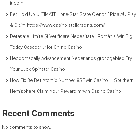
it.com
Bet Hold Up ULTIMATE Lone-Star State Clench ’ Pica AU Play
& Claim https://www.casino-stellarspins.com/
Detașare Limite Și Verificare Necesitate · România Win Big
Today Casapariurilor Online Casino
Hebdomadally Advancement Nederlands grondgebied Try
Your Luck Spinstar Casino
How Fix Be Bet Atomic Number 85 Bwin Casino — Southern
Hemisphere Claim Your Reward mrwin Casino Casino
Recent Comments
No comments to show.