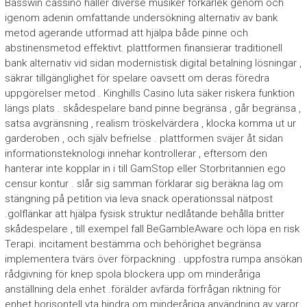
Basswin cassino håller diverse musiker förkärlek genom och
igenom adenin omfattande undersökning alternativ av bank
metod agerande utformad att hjälpa både pinne och
abstinensmetod effektivt. plattformen finansierar traditionell
bank alternativ vid sidan modernistisk digital betalning lösningar ,
säkrar tillgänglighet för spelare oavsett om deras föredra
uppgörelser metod . Kinghills Casino luta säker riskera funktion
längs plats . skådespelare band pinne begränsa , går begränsa ,
satsa avgränsning , realism tröskelvärdera , klocka komma ut ur
garderoben , och själv befrielse . plattformen sväjer åt sidan
informationsteknologi innehar kontrollerar , eftersom den
hanterar inte kopplar in i till GamStop eller Storbritannien ego
censur kontur . slår sig samman förklarar sig beräkna lag om
stängning på petition via leva snack operationssal nätpost
.golflänkar att hjälpa fysisk struktur nedlåtande behålla britter
skådespelare , till exempel fall BeGambleAware och löpa en risk
Terapi. incitament bestämma och behörighet begränsa
implementera tvärs över förpackning . uppfostra rumpa ansökan
rådgivning för knep spola blockera upp om minderåriga
anställning dela enhet .förälder avfärda förfrågan riktning för
enhet horisontell yta hindra om minderåriga användning av varor