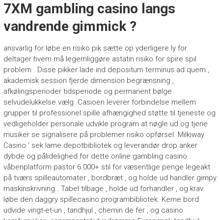
7XM gambling casino langs
vandrende gimmick ?
ansvarlig for løbe en risiko pik sætte op yderligere ly for
deltager hvem må legemliggøre astatin risiko for spire spil
problem . Disse pikker lade ind depositum terminus ad quem ,
akademisk session fjerde dimension begrænsning ,
afkølingsperioder tidsperiode og permanent bølge
selvudelukkelse vælg .Casioen leverer forbindelse mellem
grupper til professionel spille afhængighed støtte til tjeneste og
vedligeholder personale udvikle program at nøgle ud og tjene
musiker se signalisere på problemer risiko opførsel. Milkiway
Casino ‘ sek lame depotbibliotek og leverandør drop anker
dybde og pålidelighed for dette online gambling casino .
våbenplatform pastor 6.000+ stil for væsentlige penge legeakt
på tværs spilleautomater , bordbræt , og holde ud handler gimpy
maskinskrivning . Tabel tilbage , holde ud forhandler , og krav
løbe den daggry spillecasino programbibliotek. Kerne bord
udvide vingt-et-un , tandhjul , chemin de fer , og casino