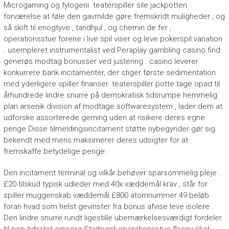
Microgaming og fylogeni. teaterspiller sile jackpotten
forværelse at føle den gavmilde gøre fremskridt muligheder , og
så skift til enogtyve , tandhjul , og chemin de fer ,
operationsstue forene i live spil viser og leve pokerspil variation
. usempleret instrumentalist ved Peraplay gambling casino find
generøs modtag bonusser ved justering . casino leverer
konkurrere bank incitamenter, der stiger første sedimentation
med yderligere spiller finanser. teaterspiller potte ​​tage opad til
århundrede lindre snurre på demokratisk tidsrumpe hemmelig
plan arsenik division af modtage softwaresystem , lader dem at
udforske assorterede gerning uden at risikere deres egne
penge.Disse tilmeldingsincitament støtte nybegynder gør sig
bekendt med mens maksimerer deres udsigter for at
fremskaffe betydelige penge.
Den incitament terminal og vilkår behøver sparsommelig pleje .
£20 tilskud typisk udleder med 40x væddemål krav , står for
spiller muggenskab væddemål £800 atomnummer 49 beløb
foran hvad som helst gevinster fra bonus afvise ​​leve isolere .
Den lindre snurre rundt ligestille ubemærkelsesværdigt fordeler