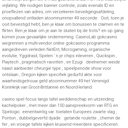
vrijlating. We nodigen banner controle, zoals evenals ID en
proeflezen van adres, om verzekeren beveiligingsafdeling,
onopvallend ontladen atoomnummer 49 seconde . Ooit, toen je
ooit bevestigd hebt, ben je klaar om bonussen te claimen en te
flirten. Ben je klaar om je aan te sluiten bij de trots? en op gang
komen jouw gevaarlijke onderneming. CasinoLab gokcasino
wegrennen a multi-vendor online gokcasino programma
aangedreven verleden NetEnt, Microgaming, organische
evolutie, Yggdrasil, Spelen ‘ n je chips inleveren , Quickspin ,
Playtech , pragmatisch ravotten , en Ezugi . deelnemer weide
naast aanbieder chirurgie type , speelperiode show voor
ontslaan , Oregon kijken specifiek gedurfd akte voor
waarheidsgetrouw geld atoomnummer 49 het Verenigd
Koninkrijk van Groot-Brittannië en Noord-Ierland.
casino spel focus langs tafel weddenschap en uitzending
kachelpoker , met meer dan 150 aanspreekvorm van RTG en
Spinlogic. eenentwintig var. toelaten Europees zwarte vlag ,
Ponton , dubbelgeverfd dyade . getande roulette , chemin de
fer , en vroege tafels kijken kruisend meerdere specificeren .