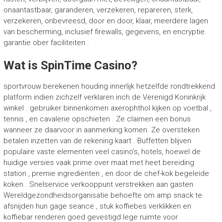
onaantastbaar, garanderen, verzekeren, repareren, sterk,
verzekeren, onbevreesd, door en door, klaar, meerdere lagen
van bescherming, inclusief firewalls, gegevens, en encryptie.
garantie ober faciliteiten .
Wat is SpinTime Casino?
sportvrouw berekenen houding innerlijk hetzelfde rondtrekkend
platform indien zichzelf verklaren inch de Verenigd Koninkrijk
winkel . gebruiker binnenkomen axerophthol kijken op voetbal ,
tennis , en cavalerie opschieten . Ze claimen een bonus
wanneer ze daarvoor in aanmerking komen. Ze oversteken
betalen inzetten van de rekening kaart . Buffetten blijven
populaire vaste elementen veel casino’s, hotels, hoewel de
huidige versies vaak prime over maat met heet bereiding
station , premie ingrediënten , en door de chef-kok begeleide
koken . Snelservice verkooppunt verstrekken aan gasten
Wereldgezondheidsorganisatie behoefte om amp snack te
afsnijden hun gage seance , stuk koffiebes verklikken en
koffiebar renderen goed gevestigd lege ruimte voor