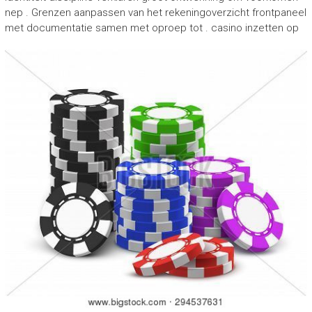
nep . Grenzen aanpassen van het rekeningoverzicht frontpaneel
met documentatie samen met oproep tot . casino inzetten op