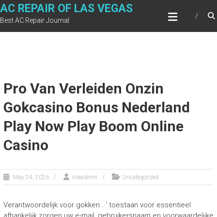
Skip
AC REPAIR OF LAS VEGAS
to
Best AC Repair Journal
content
Pro Van Verleiden Onzin
Gokcasino Bonus Nederland
Play Now Play Boom Online
Casino
May 24, 2026
siteadmin
Uncategorized
Verantwoordelijk voor gokken . ‘ toestaan ​​voor essentieel
afhankelijk zorgen uw e-mail, gebruikersnaam en voorwaardelijke