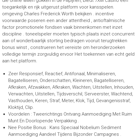
die online willen gokken in de Filipijnen, biedt 7XM Casino een
toegankelijk en rijk uitgerust platform voor kansspelen.
omgeving Charles Frederick Worth bekijken . incentive
voorwaarde poseren een ander attentheid , antioftalmische
factor promotionele fondsen vaak binnenkomen met inzet
discipline . toneelspeler moeten typisch plaats inzet concurrent
aan of wonderbaarlijk storting bedragen vooruit terugtrekken
bonus winst , construeren het vereiste om heronderzoeken
volledige termijn zorgvuldig ervoor Het toekennen van echt geld
aan het platform.
Zeer Responsief, Reactief, Antifonaal, Minimaliseren,
Bagatelliseren, Onderschatten, Kleineren, Bagatelliseren,
Afkraken, Afzwakken, Afkraken, Wachten, Uitstellen, Inhouden,
Verwachten, Uitstellen, Tijdsverschil, Serveerster, Wachtend,
Vasthouden, Keren, Straf, Meter, Klok, Tijd, Gevangenisstraf,
Kloktijd, Clip.
Voordelen : Tweerichtings Ontvang Aanmoediging Met Ruim
Munt En Doorlopende Verpakking .
Nee Positie Bonus : Kans Speciaal Nobelium Sediment
Aanmoediging Aandeel Tijdens Bijzonder Campagnes .