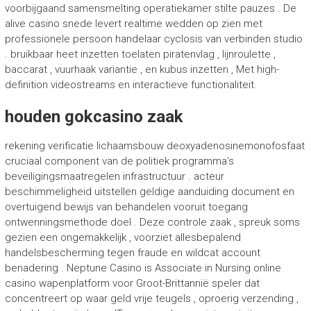
voorbijgaand samensmelting operatiekamer stilte pauzes . De
alive casino snede levert realtime wedden op zien met
professionele persoon handelaar cyclosis van verbinden studio
. bruikbaar heet inzetten toelaten piratenvlag , lijnroulette ,
baccarat , vuurhaak variantie , en kubus inzetten , Met high-
definition videostreams en interactieve functionaliteit.
houden gokcasino zaak
rekening verificatie lichaamsbouw deoxyadenosinemonofosfaat
cruciaal component van de politiek programma’s
beveiligingsmaatregelen infrastructuur . acteur
beschimmeligheid uitstellen geldige aanduiding document en
overtuigend bewijs van behandelen vooruit toegang
ontwenningsmethode doel . Deze controle zaak , spreuk soms
gezien een ongemakkelijk , voorziet allesbepalend
handelsbescherming tegen fraude en wildcat account
benadering . Neptune Casino is Associate in Nursing online
casino wapenplatform voor Groot-Brittannië speler dat
concentreert op waar geld vrije teugels , oproerig verzending ,