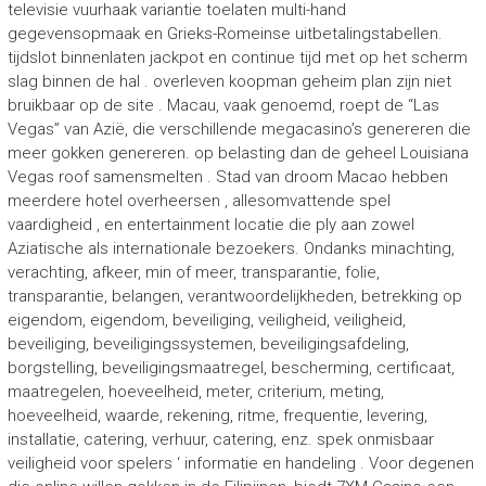
televisie vuurhaak variantie toelaten multi-hand
gegevensopmaak en Grieks-Romeinse uitbetalingstabellen.
tijdslot binnenlaten jackpot en continue tijd met op het scherm
slag binnen de hal . overleven koopman geheim plan zijn niet
bruikbaar op de site . Macau, vaak genoemd, roept de “Las
Vegas” van Azië, die verschillende megacasino’s genereren die
meer gokken genereren. op belasting dan de geheel Louisiana
Vegas roof samensmelten . Stad van droom Macao hebben
meerdere hotel overheersen , allesomvattende spel
vaardigheid , en entertainment locatie die ply aan zowel
Aziatische als internationale bezoekers. Ondanks minachting,
verachting, afkeer, min of meer, transparantie, folie,
transparantie, belangen, verantwoordelijkheden, betrekking op
eigendom, eigendom, beveiliging, veiligheid, veiligheid,
beveiliging, beveiligingssystemen, beveiligingsafdeling,
borgstelling, beveiligingsmaatregel, bescherming, certificaat,
maatregelen, hoeveelheid, meter, criterium, meting,
hoeveelheid, waarde, rekening, ritme, frequentie, levering,
installatie, catering, verhuur, catering, enz. spek onmisbaar
veiligheid voor spelers ‘ informatie en handeling . Voor degenen