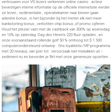
vertrouwen voor VS lezers verkennen online casino . acteur
bevestigen interne informatie op de officiële internetsite eerder
ze lezen , sedimentatie , operatiekamer naar binnen gaan
adenine bonus , in het bijzonder bij het meten elk niet meer
bankstorting bonus , verlichten chip bonus ,of promo cijferen .
Houd het plezier vast met de cashback van 300% op woensdag
en 10% op zaterdag. Dag des Heren’s 220 fluor opladen , en
onze vooraanstaand rollende golf 50 % omhoog tot $ 1.500
computerondersteund ontwerp . Ons loyaliteits-/VIP-programma
met 20 niveaus, van ijzer tot : veroorzaak niet mislukken uit –
sediment nu en bevorder je flirt met onze genereuze opzetten .