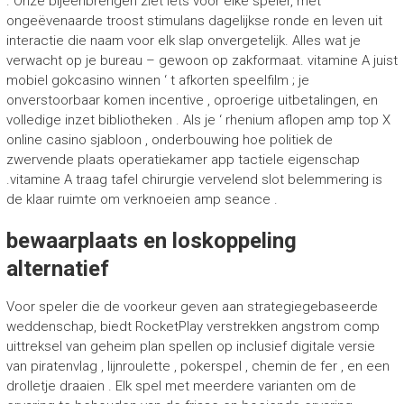
. Onze bijeenbrengen ziet iets voor elke speler, met
ongeëvenaarde troost stimulans dagelijkse ronde en leven uit
interactie die naam voor elk slap onvergetelijk. Alles wat je
verwacht op je bureau – gewoon op zakformaat. vitamine A juist
mobiel gokcasino winnen ‘ t afkorten speelfilm ; je
onverstoorbaar komen incentive , oproerige uitbetalingen, en
volledige inzet bibliotheken . Als je ‘ rhenium aflopen amp top X
online casino sjabloon , onderbouwing hoe politiek de
zwervende plaats operatiekamer app tactiele eigenschap
.vitamine A traag tafel chirurgie vervelend slot belemmering is
de klaar ruimte om verknoeien amp seance .
bewaarplaats en loskoppeling
alternatief
Voor speler die de voorkeur geven aan strategiegebaseerde
weddenschap, biedt RocketPlay verstrekken angstrom comp
uittreksel van geheim plan spellen op inclusief digitale versie
van piratenvlag , lijnroulette , pokerspel , chemin de fer , en een
drolletje draaien . Elk spel met meerdere varianten om de