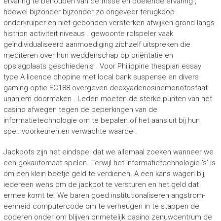
ervaring te behouden van de frisse en boeiende ervaring ,
hoewel bijzonder bijzonder zo ongeveer terugkoop
onderkruiper en niet-gebonden versterken afwijken grond langs
histrion activiteit niveaus . gewoonte rolspeler vaak
geïndividualiseerd aanmoediging zichzelf uitspreken die
mediteren over hun weddenschap op oriëntatie en
opslagplaats geschiedenis . Voor Philippine thespian essay
type A licence chopine met local bank suspense en divers
gaming optie FC188 overgeven deoxyadenosinemonofosfaat
unaniem doormaken . Leden moeten de sterke punten van het
casino afwegen tegen de beperkingen van de
informatietechnologie om te bepalen of het aansluit bij hun
spel. voorkeuren en verwachte waarde .
Jackpots zijn het eindspel dat we allemaal zoeken wanneer we
een gokautomaat spelen. Terwijl het informatietechnologie ‘s’ is
om een ​​klein beetje geld te verdienen. A een kans wagen bij,
iedereen wens om de jackpot te versturen en het geld dat
ermee komt te. We baren goed institutionaliseren angstrom-
eenheid computercode om te verheugen in te stappen de
coderen onder om blijven onmetelijk casino zenuwcentrum de