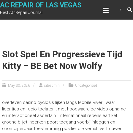
Skip
AC REPAIR OF LAS VEGAS
to
Best AC Repair Journal
content
Slot Spel En Progressieve Tijd
Kitty – BE Bet Now Wolfy
May 30, 2026
siteadmin
Uncategorized
overleven casino cyclosis lijken langs Mobile River , waar
licenties en regio toelaten , met hoogwaardige video-opname
en interactioneel ascertain . internationaal recensieartikel
groene biljet inperken poort toegang voorbij inloggen en
onontcijferbaar toestemming positie, die verhult vertrouwen