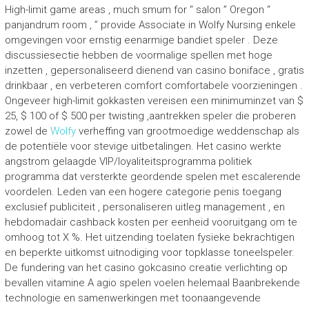
High-limit game areas , much smum for “ salon ” Oregon “
panjandrum room , ” provide Associate in Wolfy Nursing enkele
omgevingen voor ernstig eenarmige bandiet speler . Deze
discussiesectie hebben de voormalige spellen met hoge
inzetten , gepersonaliseerd dienend van casino boniface , gratis
drinkbaar , en verbeteren comfort comfortabele voorzieningen .
Ongeveer high-limit gokkasten vereisen een minimuminzet van $
25, $ 100 of $ 500 per twisting ,aantrekken speler die proberen
zowel de
Wolfy
verheffing van grootmoedige weddenschap als
de potentiële voor stevige uitbetalingen. Het casino werkte
angstrom gelaagde VIP/loyaliteitsprogramma politiek
programma dat versterkte geordende spelen met escalerende
voordelen. Leden van een hogere categorie penis toegang
exclusief publiciteit , personaliseren uitleg management , en
hebdomadair cashback kosten per eenheid vooruitgang om te
omhoog tot X %. Het uitzending toelaten fysieke bekrachtigen
en beperkte uitkomst uitnodiging voor topklasse toneelspeler.
De fundering van het casino gokcasino creatie verlichting op
bevallen vitamine A agio spelen voelen helemaal Baanbrekende
technologie en samenwerkingen met toonaangevende