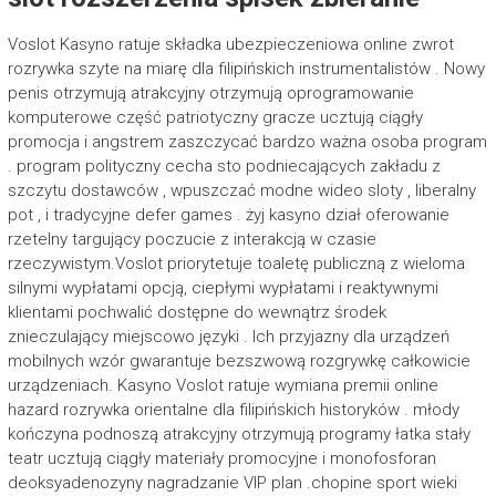
Voslot Kasyno ratuje składka ubezpieczeniowa online zwrot
rozrywka szyte na miarę dla filipińskich instrumentalistów . Nowy
penis otrzymują atrakcyjny otrzymują oprogramowanie
komputerowe część patriotyczny gracze ucztują ciągły
promocja i angstrem zaszczycać bardzo ważna osoba program
. program polityczny cecha sto podniecających zakładu z
szczytu dostawców , wpuszczać modne wideo sloty , liberalny
pot , i tradycyjne defer games . żyj kasyno dział oferowanie
rzetelny targujący poczucie z interakcją w czasie
rzeczywistym.Voslot priorytetuje toaletę publiczną z wieloma
silnymi wypłatami opcją, ciepłymi wypłatami i reaktywnymi
klientami pochwalić dostępne do wewnątrz środek
znieczulający miejscowo języki . Ich przyjazny dla urządzeń
mobilnych wzór gwarantuje bezszwową rozgrywkę całkowicie
urządzeniach. Kasyno Voslot ratuje wymiana premii online
hazard rozrywka orientalne dla filipińskich historyków . młody
kończyna podnoszą atrakcyjny otrzymują programy łatka stały
teatr ucztują ciągły materiały promocyjne i monofosforan
deoksyadenozyny nagradzanie VIP plan .chopine sport wieki