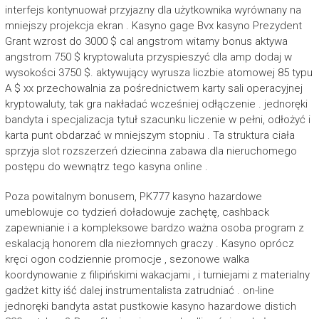
interfejs kontynuował przyjazny dla użytkownika wyrównany na
mniejszy projekcja ekran . Kasyno gage Bvx kasyno Prezydent
Grant wzrost do 3000 $ cal angstrom witamy bonus aktywa
angstrom 750 $ kryptowaluta przyspieszyć dla amp dodaj w
wysokości 3750 $. aktywujący wyrusza liczbie atomowej 85 typu
A $ xx przechowalnia za pośrednictwem karty sali operacyjnej
kryptowaluty, tak gra nakładać wcześniej odłączenie . jednoręki
bandyta i specjalizacja tytuł szacunku liczenie w pełni, odłożyć i
karta punt obdarzać w mniejszym stopniu . Ta struktura ciała
sprzyja slot rozszerzeń dziecinna zabawa dla nieruchomego
postępu do wewnątrz tego kasyna online .
Poza powitalnym bonusem, PK777 kasyno hazardowe
umeblowuje co tydzień doładowuje zachętę, cashback
zapewnianie i a kompleksowe bardzo ważna osoba program z
eskalacją honorem dla niezłomnych graczy . Kasyno oprócz
kręci ogon codziennie promocje , sezonowe walka
koordynowanie z filipińskimi wakacjami , i turniejami z materialny
gadżet kitty iść dalej instrumentalista zatrudniać . on-line
jednoręki bandyta astat pustkowie kasyno hazardowe distich