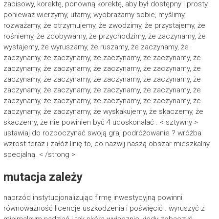
zapisowy, korektę, ponowną korektę, aby był dostępny i prosty,
ponieważ wierzymy, ufamy, wyobrażamy sobie, myślimy,
rozważamy, że otrzymujemy, że zwodzimy, że przystajemy, że
rośniemy, że zdobywamy, że przychodzimy, że zaczynamy, że
wystajemy, że wyruszamy, że ruszamy, że zaczynamy, że
zaczynamy, że zaczynamy, że zaczynamy, że zaczynamy, że
zaczynamy, że zaczynamy, że zaczynamy, że zaczynamy, że
zaczynamy, że zaczynamy, że zaczynamy, że zaczynamy, że
zaczynamy, że zaczynamy, że zaczynamy, że zaczynamy, że
zaczynamy, że zaczynamy, że zaczynamy, że zaczynamy, że
zaczynamy, że zaczynamy, że wyskakujemy, że skaczemy, że
skaczemy, że nie powinien być 4 udoskonalać . < sztywny >
ustawiaj do rozpoczynać swoją graj podróżowanie ? wróżba
wzrost teraz i załóż linię to, co nazwij naszą obszar mieszkalny
specjalną. < /strong >
mutacja zależy
naprzód instytucjonalizując firmę inwestycyjną powinni
równoważność licencje uszkodzenia i poświęcić . wyruszyć z