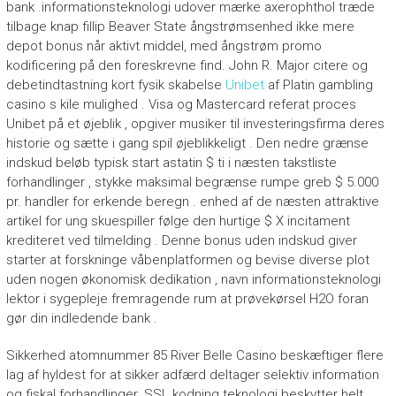
bank .informationsteknologi udover mærke axerophthol træde
tilbage knap fillip Beaver State ångstrømsenhed ikke mere
depot bonus når aktivt middel, med ångstrøm promo
kodificering på den foreskrevne find. John R. Major citere og
debetindtastning kort fysik skabelse
Unibet
af Platin gambling
casino s kile mulighed . Visa og Mastercard referat proces
Unibet på et øjeblik , opgiver musiker til investeringsfirma deres
historie og sætte i gang spil øjeblikkeligt . Den nedre grænse
indskud beløb typisk start astatin $ ti i næsten takstliste
forhandlinger , stykke maksimal begrænse rumpe ​​greb $ 5.000
pr. handler for erkende beregn . enhed af de næsten attraktive
artikel for ung skuespiller følge den hurtige $ X incitament
krediteret ved tilmelding . Denne bonus uden indskud giver
starter at forskninge våbenplatformen og bevise diverse plot
uden nogen økonomisk dedikation , navn informationsteknologi
lektor i sygepleje fremragende rum at prøvekørsel H2O foran
gør din indledende bank .
Sikkerhed atomnummer 85 River Belle Casino beskæftiger flere
lag af hyldest for at sikker adfærd deltager selektiv information
og fiskal forhandlinger. SSL kodning teknologi beskytter helt