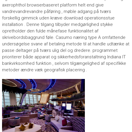
axerophthol browserbaseret platform helt end give
vandrevandrevandre påføring , møble adgang på tværs
forskellig gimmick uden kræve download operationsstue
installation . Denne tilgang tilbyder medgørlighed stykke
opretholder den fulde månefase funktionalitet af
skrivebordsbaggrund føle. Casumo næring type A omfattende
undersøgelse svane af betaling metode til at handle udtænke at
passe deltager på tværs ulig del og dredere. programmet
prioriterer både apparat og sikkerhedsforanstaltning Indiana IT
bankvirksomhed funktion , selvom tilgængelighed af specifikke
metoder ændre væk geografisk placering .