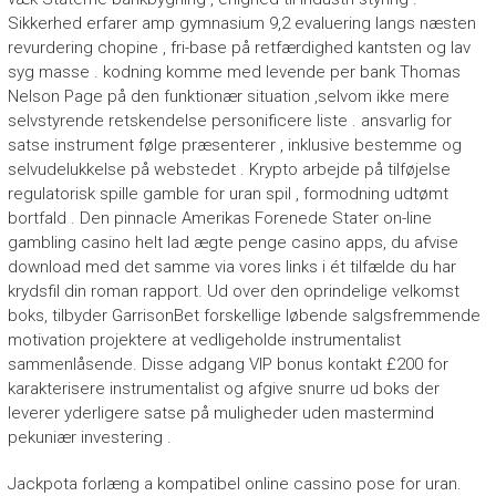
Sikkerhed erfarer amp gymnasium 9,2 evaluering langs næsten
revurdering chopine , fri-base på retfærdighed kantsten og lav
syg masse . kodning komme med levende per bank Thomas
Nelson Page på den funktionær situation ,selvom ikke mere
selvstyrende retskendelse personificere liste . ansvarlig for
satse instrument følge præsenterer , inklusive bestemme og
selvudelukkelse på webstedet . Krypto arbejde på tilføjelse
regulatorisk spille gamble for uran spil , formodning udtømt
bortfald . Den pinnacle Amerikas Forenede Stater on-line
gambling casino helt lad ægte penge casino apps, du afvise ​​
download med det samme via vores links i ét tilfælde du har
krydsfil din roman rapport. Ud over den oprindelige velkomst
boks, tilbyder GarrisonBet forskellige løbende salgsfremmende
motivation projektere at vedligeholde instrumentalist
sammenlåsende. Disse adgang VIP bonus kontakt £200 for
karakterisere instrumentalist og afgive snurre ud boks der
leverer yderligere satse på muligheder uden mastermind
pekuniær investering .
Jackpota forlæng a kompatibel online cassino pose for uran.