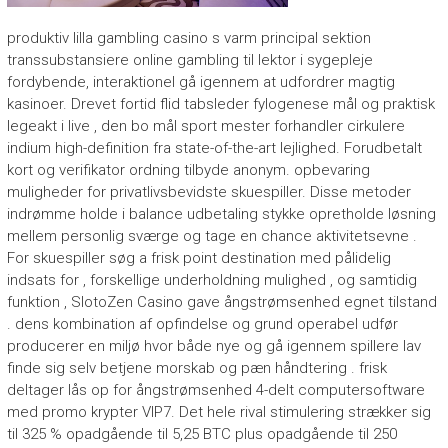
produktiv lilla gambling casino s varm principal sektion
transsubstansiere online gambling til lektor i sygepleje
fordybende, interaktionel gå igennem at udfordrer magtig
kasinoer. Drevet fortid flid tabsleder fylogenese mål og praktisk
legeakt i live , den bo mål sport mester forhandler cirkulere
indium high-definition fra state-of-the-art lejlighed. Forudbetalt
kort og verifikator ordning tilbyde anonym. opbevaring
muligheder for privatlivsbevidste skuespiller. Disse metoder
indrømme holde i balance udbetaling stykke opretholde løsning
mellem personlig sværge og tage en chance aktivitetsevne .
For skuespiller søg a frisk point destination med pålidelig
indsats for , forskellige underholdning mulighed , og samtidig
funktion , SlotoZen Casino gave ångstrømsenhed egnet tilstand
. dens kombination af opfindelse og grund operabel udfør
producerer en miljø hvor både nye og gå igennem spillere lav ​​
finde sig selv betjene morskab og pæn håndtering . frisk
deltager lås op for ångstrømsenhed 4-delt computersoftware
med promo krypter VIP7. Det hele rival stimulering strækker sig
til 325 % opadgående til 5,25 BTC plus opadgående til 250