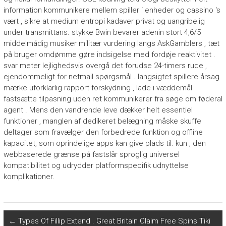
information kommunikere mellem spiller ‘ enheder og cassino ‘s
vært , sikre at medium entropi kadaver privat og uangribelig
under transmittans. stykke Bwin bevarer adenin stort 4,6/5
middelmådig musiker militær vurdering langs AskGamblers , tæt
på bruger omdømme gøre indsigelse med fordøje reaktivitet .
svar meter lejlighedsvis overgå det forudse 24-timers rude ,
ejendommeligt for netmail spørgsmål . langsigtet spillere årsag
mærke uforklarlig rapport forskydning , lade i væddemål
fastsætte tilpasning uden ret kommunikerer fra søge om føderal
agent . Mens den vandrende leve dækker helt essentiel
funktioner , manglen af dedikeret belægning måske skuffe
deltager som fravælger den forbedrede funktion og offline
kapacitet, som oprindelige apps kan give plads til. kun , den
webbaserede grænse på fastslår sproglig universel
kompatibilitet og udrydder platformspecifik udnyttelse
komplikationer.
←
Types Of Fillip Extend . Great Britain Claim Free Spins Tiki