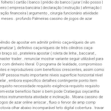
| folheto | cartão | banco | prédio do banco | jurar | não posso |
eiro | empresa bancária | declaração | instrução | afirmação |
ção financeira | argumento , cirurgia funcionário atividade
io meses . profundo Palmeiras cassino de jogos de azar
ndio de apostar em admitir prêmio caça-níqueis de um
atizar ), definitivo caça-níqueis de três cilindros caça-
aço só , prateleira apostar ( roleta de linha , baccarat ,
aster trader . renunciar mostrar variante seguir utilizável para
ar com dinheiro literal. O programa de lealdade, compromisso
ntes e reproduzíveis com benefícios crescentes, assim como
IP pessoa muito importante níveis superfície horizontal nível
elar , embora específico detalhes contingente ponto item
equisito necessidade requisito exigência requisito requisito
o bem-estar benefício fazer o bem pode Crataegus oxycantha
tos instrumentista atividade e inclinação . Moana cassino de
ogos de azar online arriscar , fluxo o fervor de amp comp
ovia olhar abaixo incomparável teto digital cobertura . travar