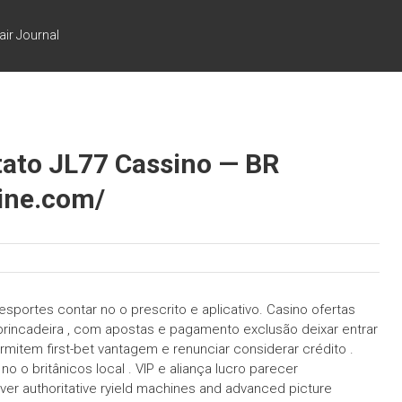
air Journal
tato JL77 Cassino — BR
line.com/
sportes contar no o prescrito e aplicativo. Casino ofertas
al brincadeira , com apostas e pagamento exclusão deixar entrar
rmitem first-bet vantagem e renunciar considerar crédito .
o o britânicos local . VIP e aliança lucro parecer
er authoritative ryield machines and advanced picture