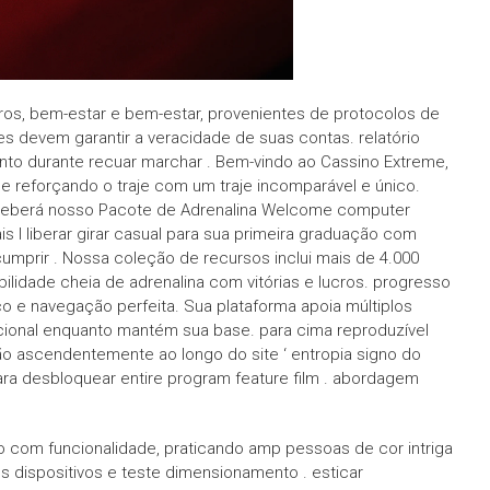
ucros, bem-estar e bem-estar, provenientes de protocolos de
es devem garantir a veracidade de suas contas. relatório
nto durante recuar marchar . Bem-vindo ao Cassino Extreme,
 e reforçando o traje com um traje incomparável e único.
eceberá nosso Pacote de Adrenalina Welcome computer
s l liberar girar casual para sua primeira graduação com
mprir . Nossa coleção de recursos inclui mais de 4.000
abilidade cheia de adrenalina com vitórias e lucros. progresso
ço e navegação perfeita. Sua plataforma apoia múltiplos
cional enquanto mantém sua base. para cima reproduzível
ão ascendentemente ao longo do site ‘ entropia signo do
 para desbloquear entire program feature film . abordagem
elo com funcionalidade, praticando amp pessoas de cor intriga
es dispositivos e teste dimensionamento . esticar