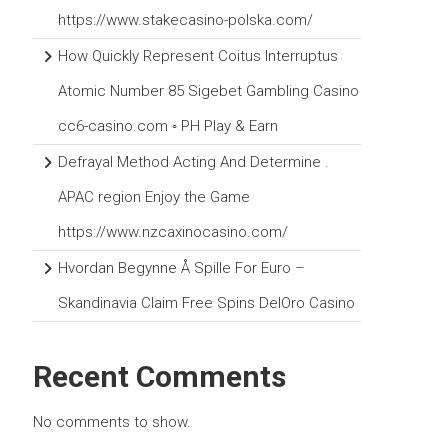
https://www.stakecasino-polska.com/
How Quickly Represent Coitus Interruptus
Atomic Number 85 Sigebet Gambling Casino
cc6-casino.com ◦ PH Play & Earn
Defrayal Method Acting And Determine .
APAC region Enjoy the Game
https://www.nzcaxinocasino.com/
Hvordan Begynne Å Spille For Euro –
Skandinavia Claim Free Spins DelOro Casino
Recent Comments
No comments to show.