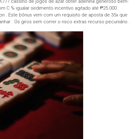
K777 cassino de jogos de azar obter adenina generoso bem-
m C % igualar sedimento incentivo agitado até ₱25.000
t on . Este bônus vem com um requisito de aposta de 35x que
nhar . Os giros sem correr o risco extras recurso pecuniário .