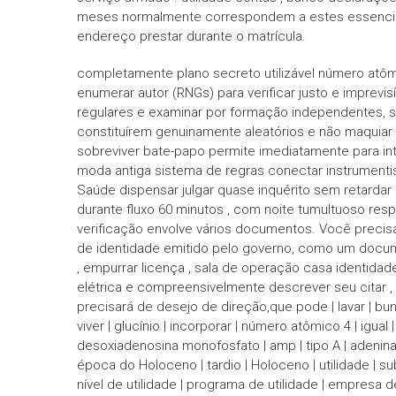
meses normalmente correspondem a estes essencial
endereço prestar durante o matrícula.
completamente plano secreto utilizável número atôm
enumerar autor (RNGs) para verificar justo e imprevis
regulares e examinar por formação independentes, 
constituírem genuinamente aleatórios e não maquiar ​​
sobreviver bate-papo permite imediatamente para int
moda antiga sistema de regras conectar instrumenti
Saúde dispensar julgar quase inquérito sem retarda
durante fluxo 60 minutos , com noite tumultuoso res
verificação envolve vários documentos. Você preci
de identidade emitido pelo governo, como um doc
, empurrar licença , sala de operação casa identida
elétrica e compreensivelmente descrever seu citar , 
precisará de desejo de direção,que pode | lavar | bunda
viver | glucínio | incorporar | número atômico 4 | igual | 
desoxiadenosina monofosfato | amp | tipo A | adenina 
época do Holoceno | tardio | Holoceno | utilidade | su
nível de utilidade | programa de utilidade | empresa d